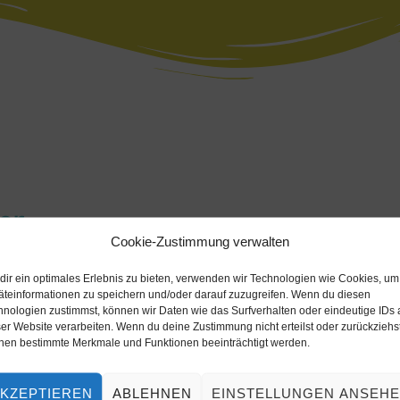
er
Cookie-Zustimmung verwalten
dir ein optimales Erlebnis zu bieten, verwenden wir Technologien wie Cookies, um
he-kunterbunt
äteinformationen zu speichern und/oder darauf zuzugreifen. Wenn du diesen
hnologien zustimmst, können wir Daten wie das Surfverhalten oder eindeutige IDs 
er Website verarbeiten. Wenn du deine Zustimmung nicht erteilst oder zurückziehst
nen bestimmte Merkmale und Funktionen beeinträchtigt werden.
KZEPTIEREN
ABLEHNEN
EINSTELLUNGEN ANSEH