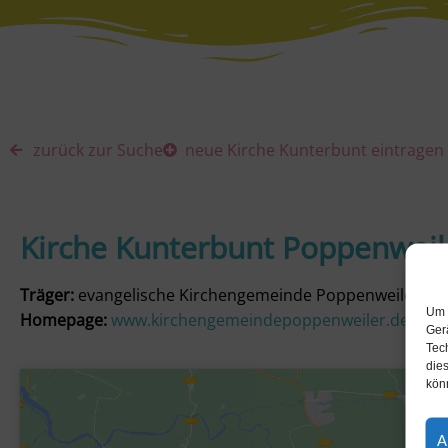
zurück zur Suche
neue Kirche Kunterbunt eintragen
Kirche Kunterbunt Poppenweil
Träger:
evangelische Kirchengemeinde Poppenweiler
Um 
Homepage:
www.kirchengemeindepoppenweiler.de/kirc
Ger
Tec
dies
kön
A