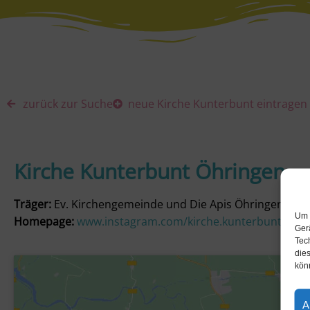
zurück zur Suche
neue Kirche Kunterbunt eintragen
Kirche Kunterbunt Öhringen
Träger:
Ev. Kirchengemeinde und Die Apis Öhringen
Um 
Homepage:
www.instagram.com/kirche.kunterbunt.oehr
Ger
Tec
dies
kön
A