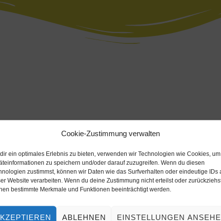
Cookie-Zustimmung verwalten
dir ein optimales Erlebnis zu bieten, verwenden wir Technologien wie Cookies, um
ingen/
äteinformationen zu speichern und/oder darauf zuzugreifen. Wenn du diesen
hnologien zustimmst, können wir Daten wie das Surfverhalten oder eindeutige IDs 
er Website verarbeiten. Wenn du deine Zustimmung nicht erteilst oder zurückziehst
nen bestimmte Merkmale und Funktionen beeinträchtigt werden.
KZEPTIEREN
ABLEHNEN
EINSTELLUNGEN ANSEH