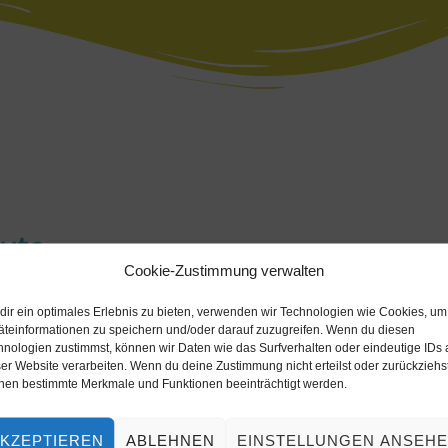
ute
Cookie-Zustimmung verwalten
dir ein optimales Erlebnis zu bieten, verwenden wir Technologien wie Cookies, um
äteinformationen zu speichern und/oder darauf zuzugreifen. Wenn du diesen
hnologien zustimmst, können wir Daten wie das Surfverhalten oder eindeutige IDs 
er Website verarbeiten. Wenn du deine Zustimmung nicht erteilst oder zurückziehst
nen bestimmte Merkmale und Funktionen beeinträchtigt werden.
KZEPTIEREN
ABLEHNEN
EINSTELLUNGEN ANSEH