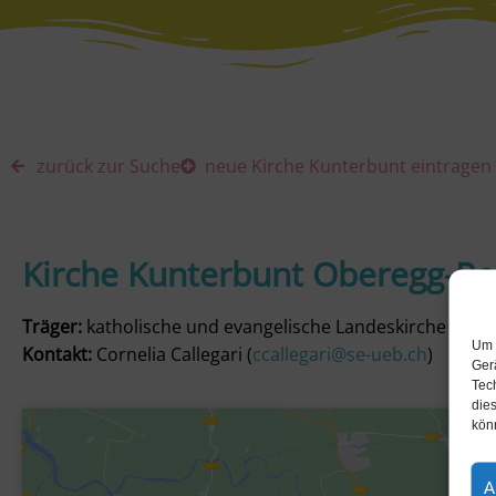
zurück zur Suche
neue Kirche Kunterbunt eintragen
Kirche Kunterbunt Oberegg-Re
Träger:
katholische und evangelische Landeskirche
Um 
Kontakt:
Cornelia Callegari (
ccallegari@se-ueb.ch
)
Ger
Tec
dies
kön
A