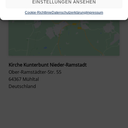
EINSTELLUNGEN ANSEHEN
Cookie-Richtlinie
Datenschutzerklärung
Impressum
Kirche Kunterbunt Nieder-Ramstadt
Ober-Ramstädter-Str. 55
64367
Mühltal
Deutschland