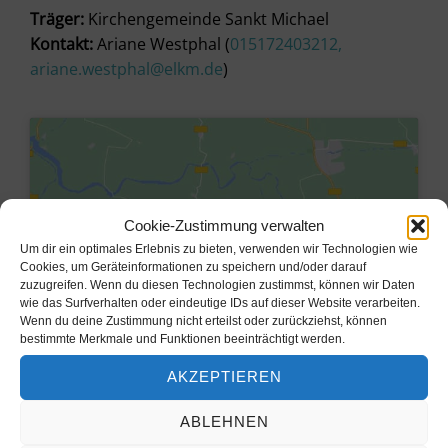
Träger:
Kirchengemeinde Sankt Michael
Kontakt:
Ariane Westphal (
015172403212,
ariane.westphal@elkm.de
)
Cookie-Zustimmung verwalten
Um dir ein optimales Erlebnis zu bieten, verwenden wir Technologien wie
Cookies, um Geräteinformationen zu speichern und/oder darauf
zuzugreifen. Wenn du diesen Technologien zustimmst, können wir Daten
wie das Surfverhalten oder eindeutige IDs auf dieser Website verarbeiten.
Wenn du deine Zustimmung nicht erteilst oder zurückziehst, können
bestimmte Merkmale und Funktionen beeinträchtigt werden.
Klicke hier, um Marketing-Cookies
AKZEPTIEREN
zu akzeptieren und diesen Inhalt zu
aktivieren
ABLEHNEN