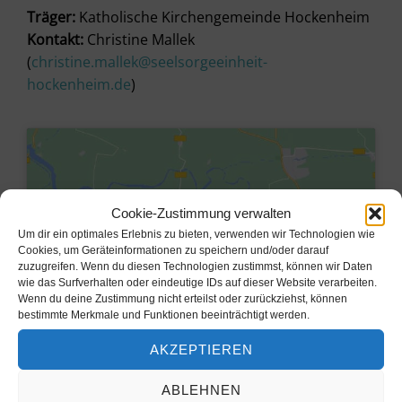
Träger:
Katholische Kirchengemeinde Hockenheim
Kontakt:
Christine Mallek
(
christine.mallek@seelsorgeeinheit-
hockenheim.de
)
Cookie-Zustimmung verwalten
Um dir ein optimales Erlebnis zu bieten, verwenden wir Technologien wie
Cookies, um Geräteinformationen zu speichern und/oder darauf
zuzugreifen. Wenn du diesen Technologien zustimmst, können wir Daten
wie das Surfverhalten oder eindeutige IDs auf dieser Website verarbeiten.
Wenn du deine Zustimmung nicht erteilst oder zurückziehst, können
bestimmte Merkmale und Funktionen beeinträchtigt werden.
AKZEPTIEREN
Klicke hier, um Marketing-Cookies
zu akzeptieren und diesen Inhalt zu
ABLEHNEN
aktivieren