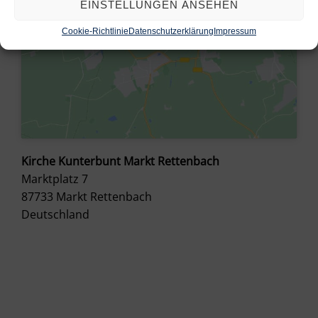
EINSTELLUNGEN ANSEHEN
Cookie-Richtlinie
Datenschutzerklärung
Impressum
Kirche Kunterbunt Markt Rettenbach
Marktplatz 7
87733
Markt Rettenbach
Deutschland