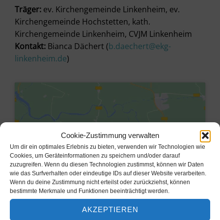
Träger:
ev. Kirchengemeinde Linkenheim, ev.
Kirchengemeinde Hochstetten, kath.
Kirchengemeinde Linkenheim, CVJM Linkenheim
Kontakt:
Bianca Dächert (
b.daechert@ekg-
linkenheim.de
)
Cookie-Zustimmung verwalten
Um dir ein optimales Erlebnis zu bieten, verwenden wir Technologien wie
Cookies, um Geräteinformationen zu speichern und/oder darauf
zuzugreifen. Wenn du diesen Technologien zustimmst, können wir Daten
wie das Surfverhalten oder eindeutige IDs auf dieser Website verarbeiten.
Wenn du deine Zustimmung nicht erteilst oder zurückziehst, können
bestimmte Merkmale und Funktionen beeinträchtigt werden.
Klicke hier, um Marketing-Cookies
AKZEPTIEREN
zu akzeptieren und diesen Inhalt zu