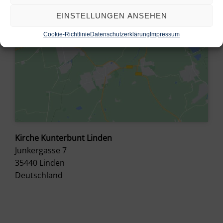
EINSTELLUNGEN ANSEHEN
Cookie-Richtlinie
Datenschutzerklärung
Impressum
Kirche Kunterbunt Linden
Junkergasse 7
35440
Linden
Deutschland