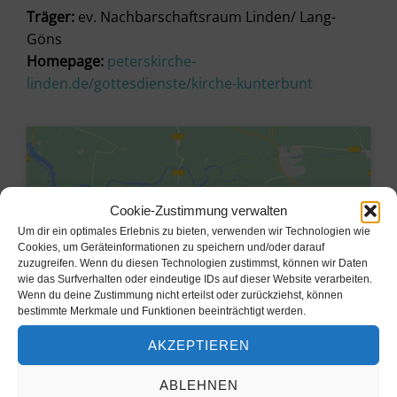
Träger:
ev. Nachbarschaftsraum Linden/ Lang-
Göns
Homepage:
peterskirche-
linden.de/gottesdienste/kirche-kunterbunt
Cookie-Zustimmung verwalten
Um dir ein optimales Erlebnis zu bieten, verwenden wir Technologien wie
Cookies, um Geräteinformationen zu speichern und/oder darauf
zuzugreifen. Wenn du diesen Technologien zustimmst, können wir Daten
wie das Surfverhalten oder eindeutige IDs auf dieser Website verarbeiten.
Wenn du deine Zustimmung nicht erteilst oder zurückziehst, können
bestimmte Merkmale und Funktionen beeinträchtigt werden.
AKZEPTIEREN
Klicke hier, um Marketing-Cookies
zu akzeptieren und diesen Inhalt zu
ABLEHNEN
aktivieren