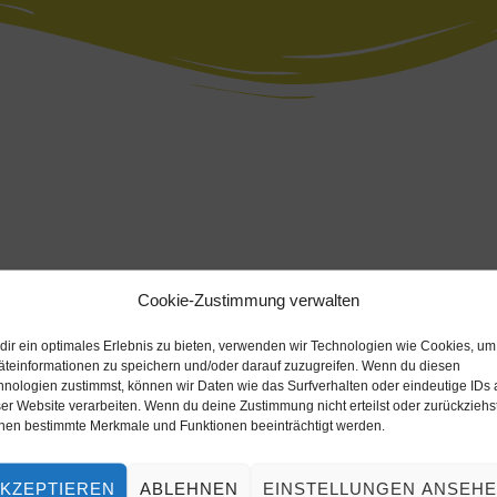
Cookie-Zustimmung verwalten
dir ein optimales Erlebnis zu bieten, verwenden wir Technologien wie Cookies, um
äteinformationen zu speichern und/oder darauf zuzugreifen. Wenn du diesen
hnologien zustimmst, können wir Daten wie das Surfverhalten oder eindeutige IDs 
er Website verarbeiten. Wenn du deine Zustimmung nicht erteilst oder zurückziehst
nen bestimmte Merkmale und Funktionen beeinträchtigt werden.
KZEPTIEREN
ABLEHNEN
EINSTELLUNGEN ANSEH