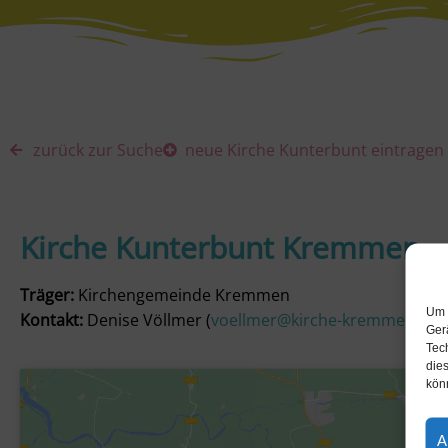
zurück zur Suche
neue Kirche Kunterbunt eintragen
Kirche Kunterbunt Kremmen
Träger:
Kirchengemeinde Kremmen
Um 
Kontakt:
Denise Völlmer (
voellmer@kirche-kremmen.de
)
Ger
Tec
dies
kön
A