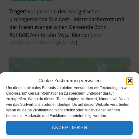
Träger:
Kooperation der Evangelischen
Kirchegemeinde Stieldorf- Heisterbacherrott und
der Freien evangelischen Gemeinde Bonn
Kontakt:
Ann-Kristin Metz- Klemen (
ann-
kristin.metz-klemen@ekir.de
)
Cookie-Zustimmung verwalten
Um dir ein optimales Erlebnis zu bieten, verwenden wir Technologien wie
Cookies, um Geräteinformationen zu speichern und/oder darauf
zuzugreifen. Wenn du diesen Technologien zustimmst, können wir Daten
wie das Surfverhalten oder eindeutige IDs auf dieser Website verarbeiten.
Wenn du deine Zustimmung nicht erteilst oder zurückziehst, können
bestimmte Merkmale und Funktionen beeinträchtigt werden.
AKZEPTIEREN
Klicke hier, um Marketing-Cookies