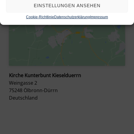
EINSTELLUNGEN ANSEHEN
Cookie-Richtlinie
Datenschutzerklärung
Impressum
Kirche Kunterbunt Kieselduerrn
Weingasse 2
75248
Ölbronn-Dürrn
Deutschland