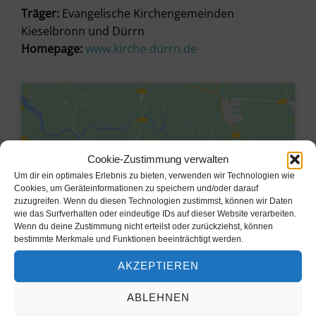
Träger:
Evangelische Kirchengemeinden
Kieselbronn und Dürrn
Homepage:
www.kirche-dürrn.de
Cookie-Zustimmung verwalten
Um dir ein optimales Erlebnis zu bieten, verwenden wir Technologien wie
Cookies, um Geräteinformationen zu speichern und/oder darauf
zuzugreifen. Wenn du diesen Technologien zustimmst, können wir Daten
wie das Surfverhalten oder eindeutige IDs auf dieser Website verarbeiten.
Wenn du deine Zustimmung nicht erteilst oder zurückziehst, können
bestimmte Merkmale und Funktionen beeinträchtigt werden.
Klicke hier, um Marketing-Cookies
AKZEPTIEREN
zu akzeptieren und diesen Inhalt zu
aktivieren
ABLEHNEN