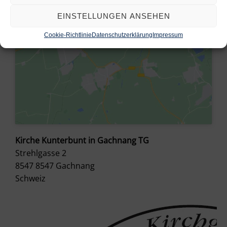
EINSTELLUNGEN ANSEHEN
Cookie-Richtlinie
Datenschutzerklärung
Impressum
Kirche Kunterbunt in Gachnang TG
Strehlgasse 2
8547
8547 Gachnang
Schweiz