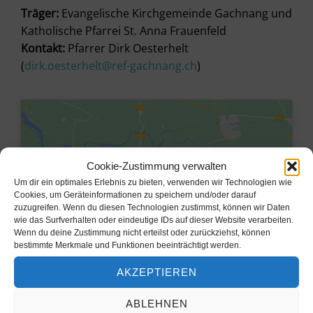
Träger:
Evangelische Kirchgemeinde Gachnang und
Katholische Pfarrei St. Anna Frauenfeld
Kontakt:
Pfarrer Dirk Oesterhelt
(
dirk.oesterhelt@ref-gachnang.ch
)
Cookie-Zustimmung verwalten
Um dir ein optimales Erlebnis zu bieten, verwenden wir Technologien wie
Cookies, um Geräteinformationen zu speichern und/oder darauf
zuzugreifen. Wenn du diesen Technologien zustimmst, können wir Daten
wie das Surfverhalten oder eindeutige IDs auf dieser Website verarbeiten.
Wenn du deine Zustimmung nicht erteilst oder zurückziehst, können
bestimmte Merkmale und Funktionen beeinträchtigt werden.
AKZEPTIEREN
Klicke hier, um Marketing-Cookies
zu akzeptieren und diesen Inhalt zu
ABLEHNEN
aktivieren