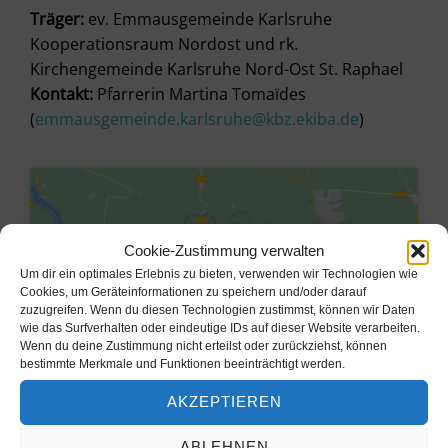
Träger:
ev. Emmausgemeinde Karlsruhe
Kooperationsraum Nordost und rk.
Kirchengemeinde Karlsruhe Nord-Ost St. Raphael
Kontakt:
Pfarrerin Martina Tomaïdes
(
emmausgemeinde.karlsruhe@kbz.ekiba.de
)
Cookie-Zustimmung verwalten
Um dir ein optimales Erlebnis zu bieten, verwenden wir Technologien wie
Cookies, um Geräteinformationen zu speichern und/oder darauf
zuzugreifen. Wenn du diesen Technologien zustimmst, können wir Daten
wie das Surfverhalten oder eindeutige IDs auf dieser Website verarbeiten.
Wenn du deine Zustimmung nicht erteilst oder zurückziehst, können
bestimmte Merkmale und Funktionen beeinträchtigt werden.
AKZEPTIEREN
Klicke hier, um Marketing-Cookies
zu akzeptieren und diesen Inhalt zu
ABLEHNEN