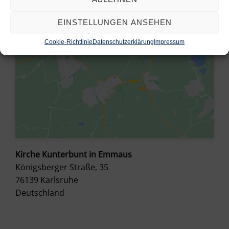
aktivieren
EINSTELLUNGEN ANSEHEN
Cookie-Richtlinie
Datenschutzerklärung
Impressum
Kirche Kunterbunt in Emmaus
Königsberger Straße, 35
76139
Karlsruhe
Deutschland