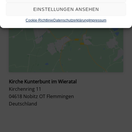
EINSTELLUNGEN ANSEHEN
Cookie-Richtlinie
Datenschutzerklärung
Impressum
Kirche Kunterbunt im Wieratal
Kirchenring 11
04618
Nobitz OT Flemmingen
Deutschland