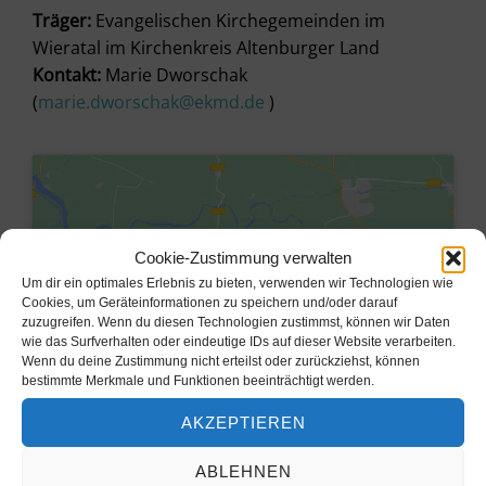
Träger:
Evangelischen Kirchegemeinden im
Wieratal im Kirchenkreis Altenburger Land
Kontakt:
Marie Dworschak
(
marie.dworschak@ekmd.de
)
Cookie-Zustimmung verwalten
Um dir ein optimales Erlebnis zu bieten, verwenden wir Technologien wie
Cookies, um Geräteinformationen zu speichern und/oder darauf
zuzugreifen. Wenn du diesen Technologien zustimmst, können wir Daten
wie das Surfverhalten oder eindeutige IDs auf dieser Website verarbeiten.
Wenn du deine Zustimmung nicht erteilst oder zurückziehst, können
bestimmte Merkmale und Funktionen beeinträchtigt werden.
AKZEPTIEREN
Klicke hier, um Marketing-Cookies
zu akzeptieren und diesen Inhalt zu
ABLEHNEN
aktivieren