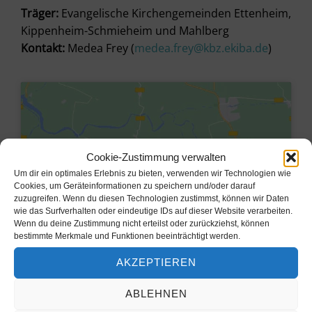
Träger:
Evangelische Kirchengemeinden Ettenheim,
Kippenheim-Schmieheim und Mahlberg
Kontakt:
Medea Frey (
medea.frey@kbz.ekiba.de
)
Cookie-Zustimmung verwalten
Um dir ein optimales Erlebnis zu bieten, verwenden wir Technologien wie
Cookies, um Geräteinformationen zu speichern und/oder darauf
zuzugreifen. Wenn du diesen Technologien zustimmst, können wir Daten
wie das Surfverhalten oder eindeutige IDs auf dieser Website verarbeiten.
Wenn du deine Zustimmung nicht erteilst oder zurückziehst, können
bestimmte Merkmale und Funktionen beeinträchtigt werden.
Klicke hier, um Marketing-Cookies
AKZEPTIEREN
zu akzeptieren und diesen Inhalt zu
aktivieren
ABLEHNEN