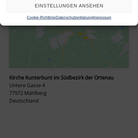
EINSTELLUNGEN ANSEHEN
Cookie-Richtlinie
Datenschutzerklärung
Impressum
Kirche Kunterbunt im Südbezirk der Ortenau
Untere Gasse 4
77972
Mahlberg
Deutschland