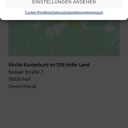
EINSTELLUNGEN ANSEHEN
Cookie-Richtlinie
Datenschutzerklärung
Impressum
Kirche Kunterbunt im SSB Hofer Land
Nailaer Straße 7
95030
Hof
Deutschland