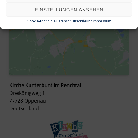
EINSTELLUNGEN ANSEHEN
Cookie-Richtlinie
Datenschutzerklärung
Impressum
Kirche Kunterbunt im Renchtal
Dreikönigweg 1
77728
Oppenau
Deutschland