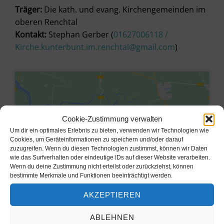
Träger:
Die kath. und evang. Kirchengemeinden im
oberen Renchtal
Kontakt:
Stephan Gerber (
01627006118 /
Kirche.kunterbunt.im.renchtal@gmail.com
)
Cookie-Zustimmung verwalten
Um dir ein optimales Erlebnis zu bieten, verwenden wir Technologien wie
Cookies, um Geräteinformationen zu speichern und/oder darauf
zuzugreifen. Wenn du diesen Technologien zustimmst, können wir Daten
wie das Surfverhalten oder eindeutige IDs auf dieser Website verarbeiten.
Wenn du deine Zustimmung nicht erteilst oder zurückziehst, können
bestimmte Merkmale und Funktionen beeinträchtigt werden.
AKZEPTIEREN
Klicke hier, um Marketing-Cookies
zu akzeptieren und diesen Inhalt zu
ABLEHNEN
aktivieren