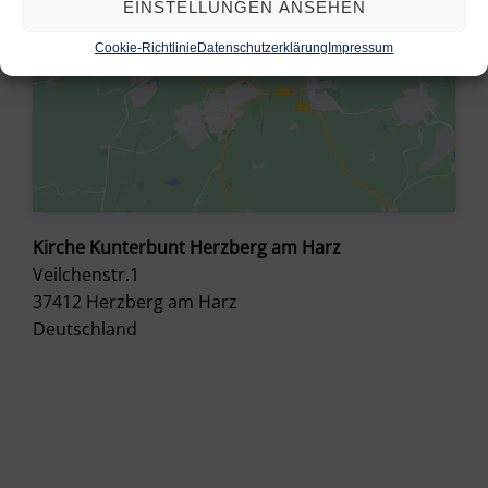
EINSTELLUNGEN ANSEHEN
Cookie-Richtlinie
Datenschutzerklärung
Impressum
Kirche Kunterbunt Herzberg am Harz
Veilchenstr.1
37412
Herzberg am Harz
Deutschland