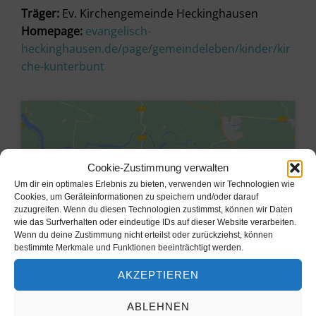
Träger:
Ev. Kirchengemeinde Heckinghausen
Homepage:
evangelisch-
heckinghausen.de/page/gemeindeleben/kinder/kir
che-kunterbunt
Cookie-Zustimmung verwalten
Um dir ein optimales Erlebnis zu bieten, verwenden wir Technologien wie
Cookies, um Geräteinformationen zu speichern und/oder darauf
zuzugreifen. Wenn du diesen Technologien zustimmst, können wir Daten
wie das Surfverhalten oder eindeutige IDs auf dieser Website verarbeiten.
Wenn du deine Zustimmung nicht erteilst oder zurückziehst, können
bestimmte Merkmale und Funktionen beeinträchtigt werden.
AKZEPTIEREN
Klicke hier, um Marketing-Cookies
zu akzeptieren und diesen Inhalt zu
ABLEHNEN
aktivieren