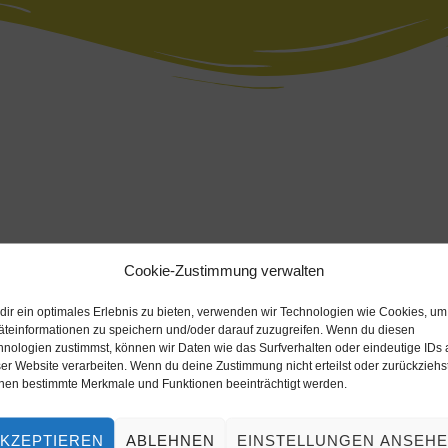
Cookie-Zustimmung verwalten
dir ein optimales Erlebnis zu bieten, verwenden wir Technologien wie Cookies, um
e-kunterbunt
äteinformationen zu speichern und/oder darauf zuzugreifen. Wenn du diesen
hnologien zustimmst, können wir Daten wie das Surfverhalten oder eindeutige IDs 
er Website verarbeiten. Wenn du deine Zustimmung nicht erteilst oder zurückziehst
nen bestimmte Merkmale und Funktionen beeinträchtigt werden.
KZEPTIEREN
ABLEHNEN
EINSTELLUNGEN ANSEH