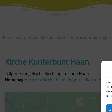
zurück zur Suche
neue Kirche Kunterbunt eintragen
Kirche Kunterbunt Haan
Träger:
Evangelische Kirchengemeinde Haan
Um 
Homepage:
www.ev-kirche-haan.de/gottesdienste/kirch
Ger
Tec
dies
kön
A