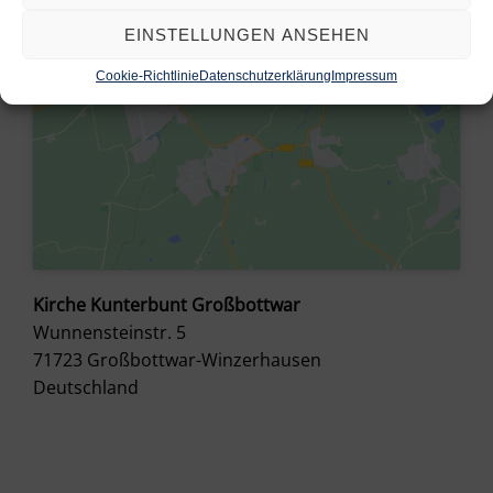
EINSTELLUNGEN ANSEHEN
Cookie-Richtlinie
Datenschutzerklärung
Impressum
Kirche Kunterbunt Großbottwar
Wunnensteinstr. 5
71723
Großbottwar-Winzerhausen
Deutschland