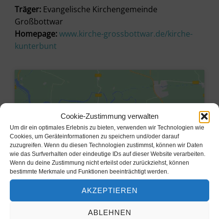
Träger:
Evangelische Kirchengemeinde
Großbottwar
Homepage:
www.kirche-grossbottwar.de/kirche-
kunterbunt
Cookie-Zustimmung verwalten
Um dir ein optimales Erlebnis zu bieten, verwenden wir Technologien wie
Cookies, um Geräteinformationen zu speichern und/oder darauf
zuzugreifen. Wenn du diesen Technologien zustimmst, können wir Daten
wie das Surfverhalten oder eindeutige IDs auf dieser Website verarbeiten.
Wenn du deine Zustimmung nicht erteilst oder zurückziehst, können
bestimmte Merkmale und Funktionen beeinträchtigt werden.
AKZEPTIEREN
Klicke hier, um Marketing-Cookies
zu akzeptieren und diesen Inhalt zu
ABLEHNEN
aktivieren