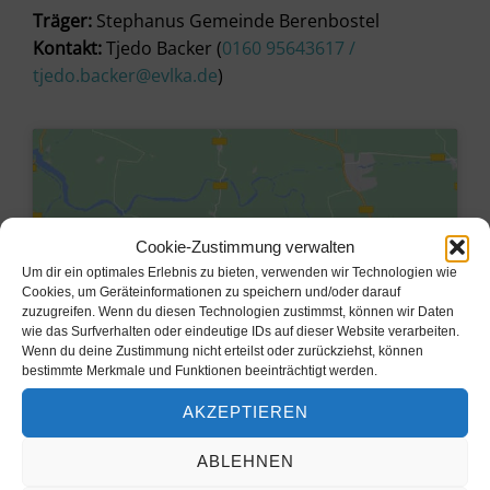
Träger:
Stephanus Gemeinde Berenbostel
Kontakt:
Tjedo Backer (
0160 95643617 /
tjedo.backer@evlka.de
)
Cookie-Zustimmung verwalten
Um dir ein optimales Erlebnis zu bieten, verwenden wir Technologien wie
Cookies, um Geräteinformationen zu speichern und/oder darauf
zuzugreifen. Wenn du diesen Technologien zustimmst, können wir Daten
wie das Surfverhalten oder eindeutige IDs auf dieser Website verarbeiten.
Wenn du deine Zustimmung nicht erteilst oder zurückziehst, können
bestimmte Merkmale und Funktionen beeinträchtigt werden.
Klicke hier, um Marketing-Cookies
AKZEPTIEREN
zu akzeptieren und diesen Inhalt zu
aktivieren
ABLEHNEN