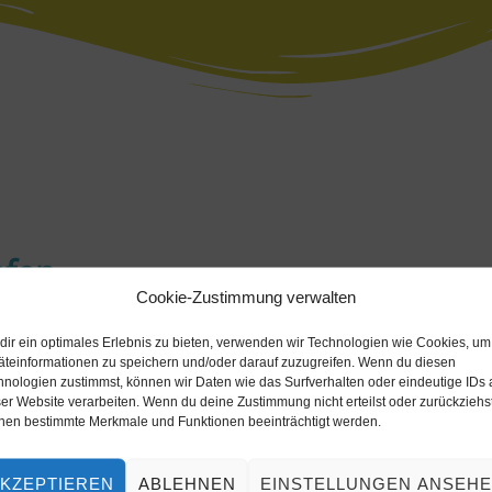
afen
Cookie-Zustimmung verwalten
shafen
dir ein optimales Erlebnis zu bieten, verwenden wir Technologien wie Cookies, um
t@gmx.de
)
äteinformationen zu speichern und/oder darauf zuzugreifen. Wenn du diesen
hnologien zustimmst, können wir Daten wie das Surfverhalten oder eindeutige IDs 
er Website verarbeiten. Wenn du deine Zustimmung nicht erteilst oder zurückziehst
nen bestimmte Merkmale und Funktionen beeinträchtigt werden.
KZEPTIEREN
ABLEHNEN
EINSTELLUNGEN ANSEH