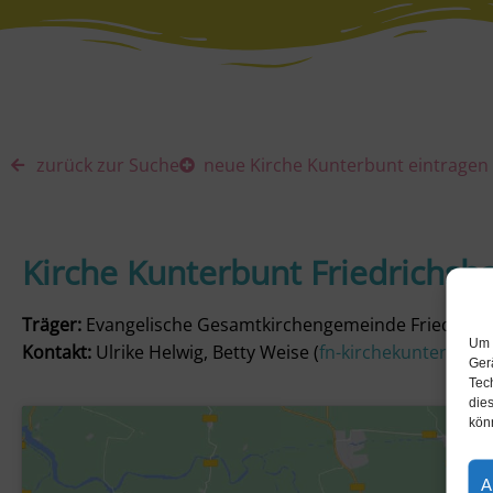
zurück zur Suche
neue Kirche Kunterbunt eintragen
Kirche Kunterbunt Friedrichsh
Träger:
Evangelische Gesamtkirchengemeinde Friedrich
Um 
Kontakt:
Ulrike Helwig, Betty Weise (
fn-kirchekunterbun
Ger
Tec
dies
kön
A