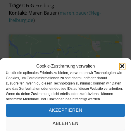
Träger:
FeG Freiburg
Kontakt:
Maren Bauer (
maren.bauer@feg-
freiburg.de
)
Cookie-Zustimmung verwalten
Um dir ein optimales Erlebnis zu bieten, verwenden wir Technologien wie
Cookies, um Geräteinformationen zu speichern und/oder darauf
zuzugreifen. Wenn du diesen Technologien zustimmst, können wir Daten
wie das Surfverhalten oder eindeutige IDs auf dieser Website verarbeiten.
Wenn du deine Zustimmung nicht erteilst oder zurückziehst, können
bestimmte Merkmale und Funktionen beeinträchtigt werden.
Klicke hier, um Marketing-Cookies
AKZEPTIEREN
zu akzeptieren und diesen Inhalt zu
aktivieren
ABLEHNEN