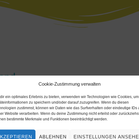
land
Cookie-Zustimmung verwalten
dir ein optimales Erlebnis zu bieten, verwenden wir Technologien wie Cookies, um
eformiert.de
)
äteinformationen zu speichern und/oder darauf zuzugreifen. Wenn du diesen
hnologien zustimmst, können wir Daten wie das Surfverhalten oder eindeutige IDs 
er Website verarbeiten. Wenn du deine Zustimmung nicht erteilst oder zurückziehst
nen bestimmte Merkmale und Funktionen beeinträchtigt werden.
KZEPTIEREN
ABLEHNEN
EINSTELLUNGEN ANSEH