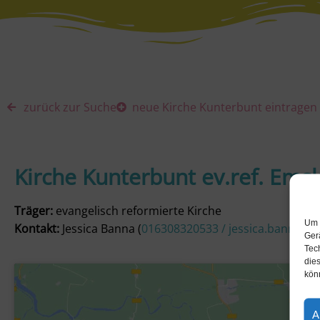
zurück zur Suche
neue Kirche Kunterbunt eintragen
Kirche Kunterbunt ev.ref. Ems
Träger:
evangelisch reformierte Kirche
Um 
Kontakt:
Jessica Banna (
016308320533 / jessica.banna@r
Ger
Tec
dies
kön
A