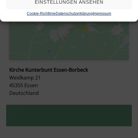
EINSTELLUNGEN ANSEHEN
Cookie-Richtlinie
Datenschutzerklärung
Impressum
Kirche Kunterbunt Essen-Borbeck
Weidkamp 21
45355
Essen
Deutschland