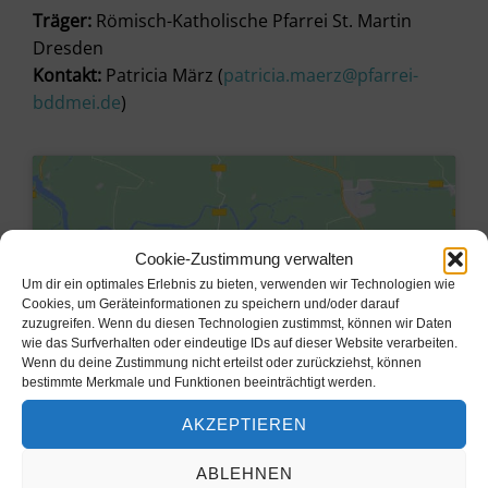
Träger:
Römisch-Katholische Pfarrei St. Martin
Dresden
Kontakt:
Patricia März (
patricia.maerz@pfarrei-
bddmei.de
)
Cookie-Zustimmung verwalten
Um dir ein optimales Erlebnis zu bieten, verwenden wir Technologien wie
Cookies, um Geräteinformationen zu speichern und/oder darauf
zuzugreifen. Wenn du diesen Technologien zustimmst, können wir Daten
wie das Surfverhalten oder eindeutige IDs auf dieser Website verarbeiten.
Wenn du deine Zustimmung nicht erteilst oder zurückziehst, können
bestimmte Merkmale und Funktionen beeinträchtigt werden.
AKZEPTIEREN
Klicke hier, um Marketing-Cookies
zu akzeptieren und diesen Inhalt zu
ABLEHNEN
aktivieren