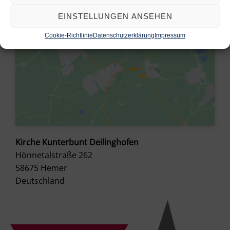
EINSTELLUNGEN ANSEHEN
Cookie-Richtlinie
Datenschutzerklärung
Impressum
Kirche Kunterbunt Deilinghofen
Hönnetalstraße 262
58675
Hemer
Deutschland