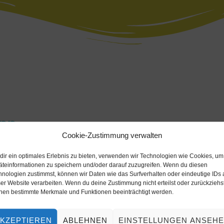
onn
Cookie-Zustimmung verwalten
dir ein optimales Erlebnis zu bieten, verwenden wir Technologien wie Cookies, um
äteinformationen zu speichern und/oder darauf zuzugreifen. Wenn du diesen
hnologien zustimmst, können wir Daten wie das Surfverhalten oder eindeutige IDs 
er Website verarbeiten. Wenn du deine Zustimmung nicht erteilst oder zurückziehst
nen bestimmte Merkmale und Funktionen beeinträchtigt werden.
KZEPTIEREN
ABLEHNEN
EINSTELLUNGEN ANSEH