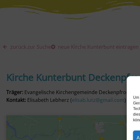
zurück zur Suche
neue Kirche Kunterbunt eintragen
Kirche Kunterbunt Deckenpfr
Träger:
Evangelische Kirchengemeinde Deckenpfronn
Um 
Kontakt:
Elisabeth Lebherz (
elisab.lutz@gmail.com
)
Ger
Tec
dies
kön
A