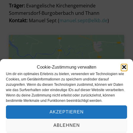
Träger:
Evangelische Kirchengemeinde
Sommersdorf-Burgoberbach und Thann
Kontakt:
Manuel Sept (
manuel.sept@elkb.de
)
Cookie-Zustimmung verwalten
Um dir ein optimales Erlebnis zu bieten, verwenden wir Technologien wie
Cookies, um Geräteinformationen zu speichern und/oder darauf
zuzugreifen. Wenn du diesen Technologien zustimmst, können wir Daten
wie das Surfverhalten oder eindeutige IDs auf dieser Website verarbeiten.
Wenn du deine Zustimmung nicht erteilst oder zurückziehst, können
bestimmte Merkmale und Funktionen beeinträchtigt werden.
Klicke hier, um Marketing-Cookies
AKZEPTIEREN
zu akzeptieren und diesen Inhalt zu
aktivieren
ABLEHNEN