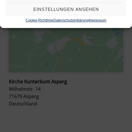
EINSTELLUNGEN ANSEHEN
Cookie-Richtlinie
Datenschutzerklärung
Impressum
Kirche Kunterbunt Asperg
Wilhelmstr. 14
71679
Asperg
Deutschland