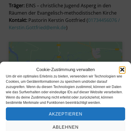
Träger:
EINS – christliche Jugend Asperg in den
Räumen der Evangelisch-methodistischen Kirche
Kontakt:
Pastorin Kerstin Gottfried (
01734456076 /
Kerstin.Gottfried@emk.de
)
Cookie-Zustimmung verwalten
Um dir ein optimales Erlebnis zu bieten, verwenden wir Technologien wie
Cookies, um Geräteinformationen zu speichern und/oder darauf
zuzugreifen. Wenn du diesen Technologien zustimmst, können wir Daten
wie das Surfverhalten oder eindeutige IDs auf dieser Website verarbeiten.
Wenn du deine Zustimmung nicht erteilst oder zurückziehst, können
bestimmte Merkmale und Funktionen beeinträchtigt werden.
AKZEPTIEREN
Klicke hier, um Marketing-Cookies
zu akzeptieren und diesen Inhalt zu
ABLEHNEN
aktivieren