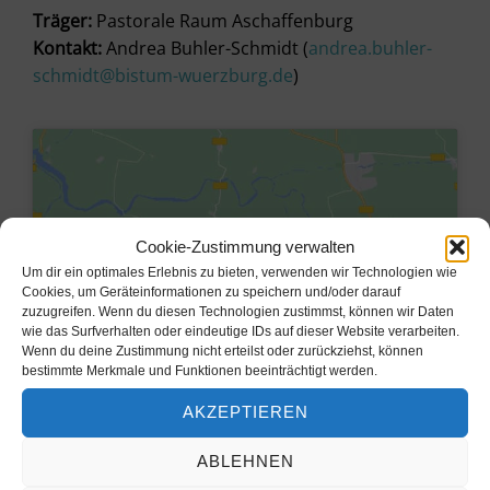
Träger:
Pastorale Raum Aschaffenburg
Kontakt:
Andrea Buhler-Schmidt (
andrea.buhler-
schmidt@bistum-wuerzburg.de
)
Cookie-Zustimmung verwalten
Um dir ein optimales Erlebnis zu bieten, verwenden wir Technologien wie
Cookies, um Geräteinformationen zu speichern und/oder darauf
zuzugreifen. Wenn du diesen Technologien zustimmst, können wir Daten
wie das Surfverhalten oder eindeutige IDs auf dieser Website verarbeiten.
Wenn du deine Zustimmung nicht erteilst oder zurückziehst, können
bestimmte Merkmale und Funktionen beeinträchtigt werden.
Klicke hier, um Marketing-Cookies
AKZEPTIEREN
zu akzeptieren und diesen Inhalt zu
aktivieren
ABLEHNEN