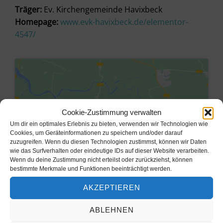
Träger:
Ev. Kirchengemeinde Havixbeck
Homepage:
www.evk-havixbeck.de/elementor-
4547/
Cookie-Zustimmung verwalten
Um dir ein optimales Erlebnis zu bieten, verwenden wir Technologien wie
Cookies, um Geräteinformationen zu speichern und/oder darauf
zuzugreifen. Wenn du diesen Technologien zustimmst, können wir Daten
wie das Surfverhalten oder eindeutige IDs auf dieser Website verarbeiten.
Wenn du deine Zustimmung nicht erteilst oder zurückziehst, können
bestimmte Merkmale und Funktionen beeinträchtigt werden.
Klicke hier, um Marketing-Cookies
AKZEPTIEREN
zu akzeptieren und diesen Inhalt zu
aktivieren
ABLEHNEN