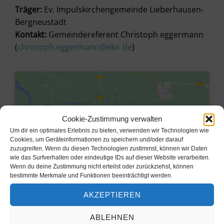
Träger:
Ev. Impulskirchengemeinde Lieberhausen-
Bergneustadt
Kontakt:
Gemeindereferent Christoph eggermann
(
christoph.eggermann@ekir.de
)
Cookie-Zustimmung verwalten
Um dir ein optimales Erlebnis zu bieten, verwenden wir Technologien wie
Cookies, um Geräteinformationen zu speichern und/oder darauf
zuzugreifen. Wenn du diesen Technologien zustimmst, können wir Daten
wie das Surfverhalten oder eindeutige IDs auf dieser Website verarbeiten.
Wenn du deine Zustimmung nicht erteilst oder zurückziehst, können
bestimmte Merkmale und Funktionen beeinträchtigt werden.
AKZEPTIEREN
Klicke hier, um Marketing-Cookies
zu akzeptieren und diesen Inhalt zu
ABLEHNEN
aktivieren