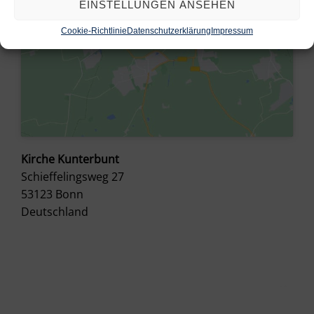
EINSTELLUNGEN ANSEHEN
Cookie-Richtlinie
Datenschutzerklärung
Impressum
Kirche Kunterbunt
Schieffelingsweg 27
53123
Bonn
Deutschland