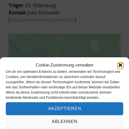
Träger:
EG Oldenburg
Kontakt:
Julia Schneider
(
Julia.schneider.mi@gmail.com
)
Cookie-Zustimmung verwalten
Um dir ein optimales Erlebnis zu bieten, verwenden wir Technologien wie
Cookies, um Geräteinformationen zu speichern und/oder darauf
zuzugreifen. Wenn du diesen Technologien zustimmst, können wir Daten
wie das Surfverhalten oder eindeutige IDs auf dieser Website verarbeiten.
Wenn du deine Zustimmung nicht erteilst oder zurückziehst, können
bestimmte Merkmale und Funktionen beeinträchtigt werden.
Klicke hier, um Marketing-Cookies
AKZEPTIEREN
zu akzeptieren und diesen Inhalt zu
aktivieren
ABLEHNEN