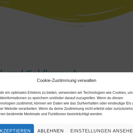
ck und Goldkronach
Cookie-Zustimmung verwalten
und Goldkronach
dir ein optimales Erlebnis zu bieten, verwenden wir Technologien wie Cookies, um
x.de
)
äteinformationen zu speichern und/oder darauf zuzugreifen. Wenn du diesen
hnologien zustimmst, können wir Daten wie das Surfverhalten oder eindeutige IDs 
er Website verarbeiten. Wenn du deine Zustimmung nicht erteilst oder zurückziehst
nen bestimmte Merkmale und Funktionen beeinträchtigt werden.
KZEPTIEREN
ABLEHNEN
EINSTELLUNGEN ANSEH