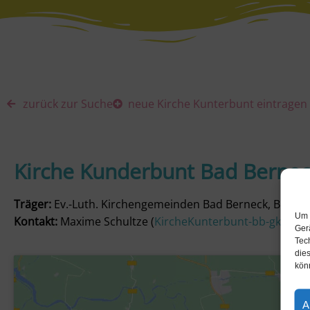
zurück zur Suche
neue Kirche Kunterbunt eintragen
Kirche Kunderbunt Bad Berne
Träger:
Ev.-Luth. Kirchengemeinden Bad Berneck, Benk 
Um 
Kontakt:
Maxime Schultze (
KircheKunterbunt-bb-gk@gm
Ger
Tec
dies
kön
A