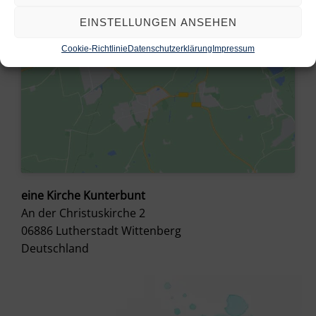
EINSTELLUNGEN ANSEHEN
Cookie-Richtlinie
Datenschutzerklärung
Impressum
eine Kirche Kunterbunt
An der Christuskirche 2
06886
Lutherstadt Wittenberg
Deutschland