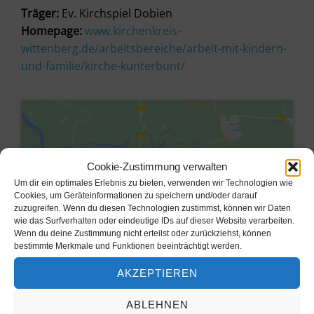
Träger:
Ev. Kirchspiel Dobien
Homepage:
www.kirchenkreis-
wittenberg.de/arbeitsbereiche/arbeit-mit-kindern-
und-familie/kirche-kunterbunt/
Cookie-Zustimmung verwalten
Um dir ein optimales Erlebnis zu bieten, verwenden wir Technologien wie
Cookies, um Geräteinformationen zu speichern und/oder darauf
zuzugreifen. Wenn du diesen Technologien zustimmst, können wir Daten
wie das Surfverhalten oder eindeutige IDs auf dieser Website verarbeiten.
Wenn du deine Zustimmung nicht erteilst oder zurückziehst, können
bestimmte Merkmale und Funktionen beeinträchtigt werden.
AKZEPTIEREN
Klicke hier, um Marketing-Cookies
zu akzeptieren und diesen Inhalt zu
ABLEHNEN
aktivieren