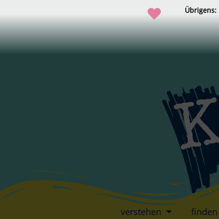
Übrigens:
verstehen
finden