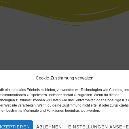
Cookie-Zustimmung verwalten
dir ein optimales Erlebnis zu bieten, verwenden wir Technologien wie Cookies, um
äteinformationen zu speichern und/oder darauf zuzugreifen. Wenn du diesen
hnologien zustimmst, können wir Daten wie das Surfverhalten oder eindeutige IDs 
er Website verarbeiten. Wenn du deine Zustimmung nicht erteilst oder zurückziehst
nen bestimmte Merkmale und Funktionen beeinträchtigt werden.
KZEPTIEREN
ABLEHNEN
EINSTELLUNGEN ANSEH