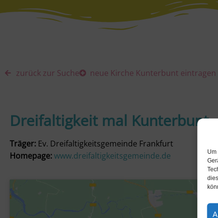
zurück zur Suche
neue Kirche Kunterbunt eintragen
Dreifaltigkeit mal Kunterbunt
Träger:
Ev. Dreifaltigkeitsgemeinde Frankfurt
Um 
Homepage:
www.dreifaltigkeitsgemeinde.de
Ger
Tec
dies
kön
A