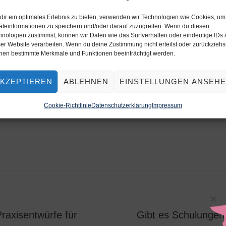
wenn wir eine Kirche Kunterbunt 
dir ein optimales Erlebnis zu bieten, verwenden wir Technologien wie Cookies, um
äteinformationen zu speichern und/oder darauf zuzugreifen. Wenn du diesen
kommen viele Fragen auf. Wir haben
ein Starterpaket
zusammenges
hnologien zustimmst, können wir Daten wie das Surfverhalten oder eindeutige IDs 
er Website verarbeiten. Wenn du deine Zustimmung nicht erteilst oder zurückziehst
nen bestimmte Merkmale und Funktionen beeinträchtigt werden.
KZEPTIEREN
ABLEHNEN
EINSTELLUNGEN ANSEH
Cookie-Richtlinie
Datenschutzerklärung
Impressum
axisentwürfe für
Gibt es Schulungen 