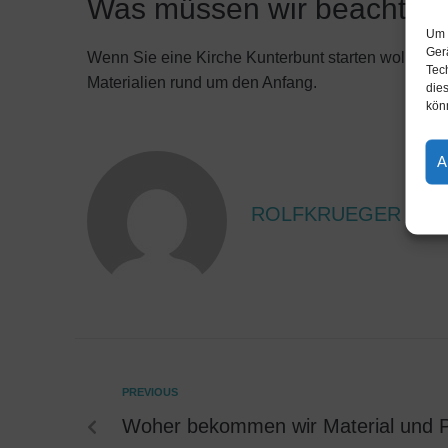
Was müssen wir beachten, 
Um 
Ger
Wenn Sie eine Kirche Kunterbunt starten wollen, 
Tec
Materialien rund um den Anfang.
dies
kön
A
ROLFKRUEGER
PREVIOUS
Woher bekommen wir Material und Pr