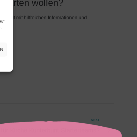
starten wollen?
tellt mit hilfreichen Informationen und
auf
,
EN
NEXT
für Kirche Kunterbunt Starterteams?