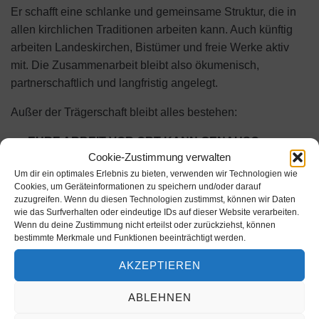
Er schafft eine schlanke und gemeinsame Struktur, die in
allen kirchlichen Traditionen arbeiten kann. Auch künftig
arbeiten Landeskirchen, Bistümer und freie Werke aktiv
mit. Die Zusammenarbeit bleibt also ökumenisch,
partnerschaftlich und langfristig angelegt.
Außer der Trägerschaft bleibt alles bestehen:
EURE ARBEIT VOR ORT KANN GENAUSO
Cookie-Zustimmung verwalten
WEITERGEHEN
.
Um dir ein optimales Erlebnis zu bieten, verwenden wir Technologien wie
Die inhaltliche DNA von Kirche Kunterbunt bleibt
Cookies, um Geräteinformationen zu speichern und/oder darauf
unverändert.
zuzugreifen. Wenn du diesen Technologien zustimmst, können wir Daten
Qualitätsstandards und Materialien bleiben bestehen.
wie das Surfverhalten oder eindeutige IDs auf dieser Website verarbeiten.
Wenn du deine Zustimmung nicht erteilst oder zurückziehst, können
Die Unterstützung durch das DACH-Team,
bestimmte Merkmale und Funktionen beeinträchtigt werden.
Ansprechpersonen und Strategie-Team.
AKZEPTIEREN
ABLEHNEN