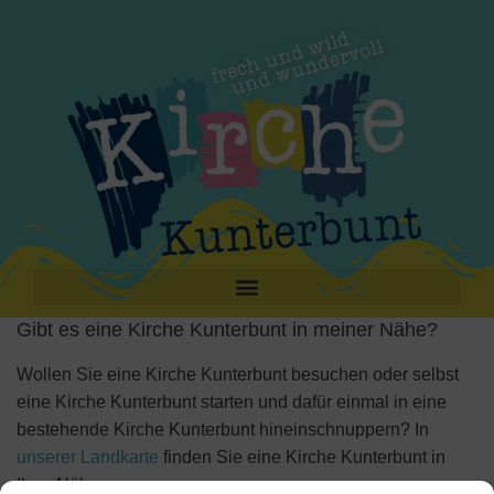
Gibt es eine Kirche Kunterbunt in meiner Nähe?
Wollen Sie eine Kirche Kunterbunt besuchen oder selbst
eine Kirche Kunterbunt starten und dafür einmal in eine
bestehende Kirche Kunterbunt hineinschnuppern? In
unserer Landkarte
finden Sie eine Kirche Kunterbunt in
Ihrer Nähe.