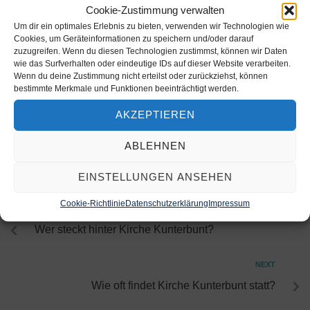
Cookie-Zustimmung verwalten
Um dir ein optimales Erlebnis zu bieten, verwenden wir Technologien wie
Cookies, um Geräteinformationen zu speichern und/oder darauf
zuzugreifen. Wenn du diesen Technologien zustimmst, können wir Daten
wie das Surfverhalten oder eindeutige IDs auf dieser Website verarbeiten.
Wenn du deine Zustimmung nicht erteilst oder zurückziehst, können
ROLFKRUEGER
bestimmte Merkmale und Funktionen beeinträchtigt werden.
AKZEPTIEREN
ABLEHNEN
EINSTELLUNGEN ANSEHEN
Cookie-Richtlinie
Datenschutzerklärung
Impressum
PREVIOUS
Wer steckt hinter Kirche Kunterbunt?
NEXT
Wie oft findet Kirche Kunterbunt statt?