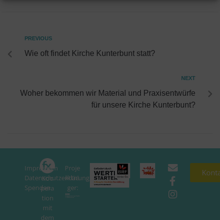
PREVIOUS
Wie oft findet Kirche Kunterbunt statt?
NEXT
Woher bekommen wir Material und Praxisentwürfe
für unsere Kirche Kunterbunt?
Impressum
Proje
In
Kont
Datenschutzerklärung
ktträ
Koo
Spenden
ger:
pera
tion
mit
dem