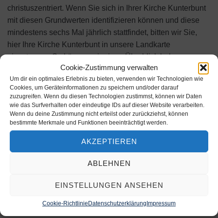
christuszentriert. Wenn Sie sich in Ihrer Kirche Kunterbunt
mit diesen Grundwerten identifizieren können und diese
mindestens sechs Mal jährlich stattfindet, bitten wir Sie,
hier Ihre Kirche Kunterbunt in unsere Landkarte
einzutragen. So können wir einen Überblick bekommen,
Cookie-Zustimmung verwalten
wo Kirche Kunterbunt stattfindet und Ihnen bestmögliche
Um dir ein optimales Erlebnis zu bieten, verwenden wir Technologien wie
Unterstützung bieten. Anschließend können Sie hier gerne
Cookies, um Geräteinformationen zu speichern und/oder darauf
das Logo downloaden. Mehr zu den Kirche Kunterbunt
zuzugreifen. Wenn du diesen Technologien zustimmst, können wir Daten
Grundwerten finden Sie
hier
.
wie das Surfverhalten oder eindeutige IDs auf dieser Website verarbeiten.
Wenn du deine Zustimmung nicht erteilst oder zurückziehst, können
bestimmte Merkmale und Funktionen beeinträchtigt werden.
AKZEPTIEREN
ABLEHNEN
ROLFKRUEGER
EINSTELLUNGEN ANSEHEN
Cookie-Richtlinie
Datenschutzerklärung
Impressum