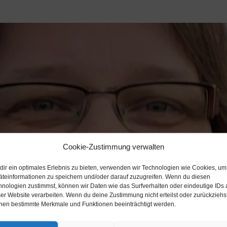
Cookie-Zustimmung verwalten
dir ein optimales Erlebnis zu bieten, verwenden wir Technologien wie Cookies, um
äteinformationen zu speichern und/oder darauf zuzugreifen. Wenn du diesen
hnologien zustimmst, können wir Daten wie das Surfverhalten oder eindeutige IDs 
er Website verarbeiten. Wenn du deine Zustimmung nicht erteilst oder zurückziehst
nen bestimmte Merkmale und Funktionen beeinträchtigt werden.