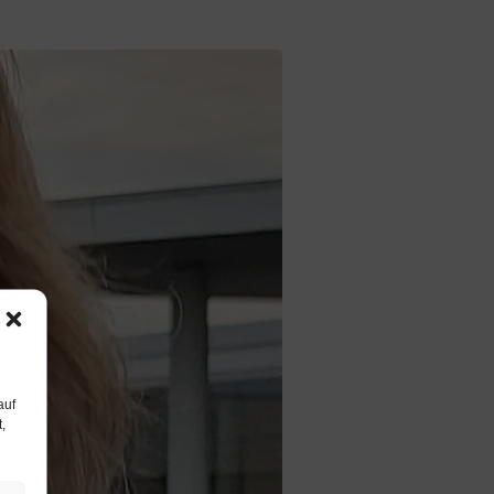
auf
,