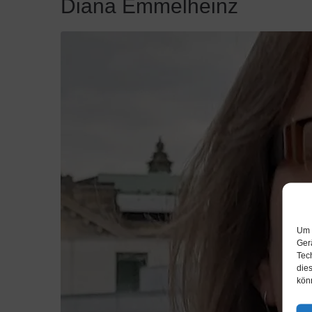
Diana Emmelheinz
Um 
Ger
Tec
dies
kön